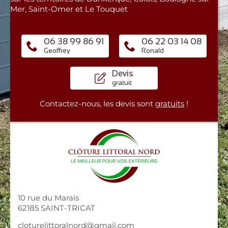
Mer, Saint-Omer et Le Touquet
06 38 99 86 91
06 22 03 14 08
Geoffrey
Ronald
Devis
gratuit
Contactez-nous, les devis sont
gratuits
!
10 rue du Marais
62185 SAINT-TRICAT
cloturelittoralnord@gmail.com